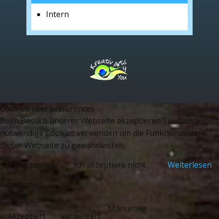
Intern
Cookies user preferences
Beim Besuch unserer Webseite akzeptieren Sie, dass wir
notwendige Cookies verwenden um die Funktionalität
dieser Webseite zu gewährleisten.
Ich akzeptiere
Ich akzeptiere nicht
Weiterlesen
Funktionell
Joomla!
Marketing
Akzeptiert
Verweigert